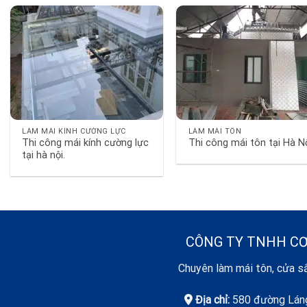
LÀM MÁI KÍNH CƯỜNG LỰC
LÀM MÁI TÔN
Thi công mái kính cường lực
Thi công mái tôn tại Hà N
tại hà nội.
CÔNG TY TNHH CƠ
Chuyên làm mái tôn, cửa sắ
Địa chỉ:
580 đường Láng