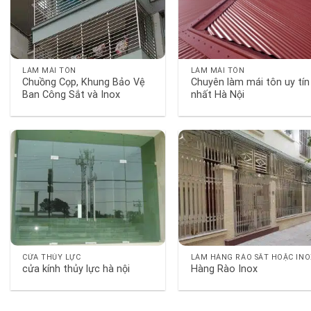
LÀM MÁI TÔN
LÀM MÁI TÔN
Chuồng Cọp, Khung Bảo Vệ
Chuyên làm mái tôn uy tín
Ban Công Sắt và Inox
nhất Hà Nội
CỬA THỦY LỰC
LÀM HÀNG RÀO SẮT HOẶC INO
cửa kính thủy lực hà nội
Hàng Rào Inox