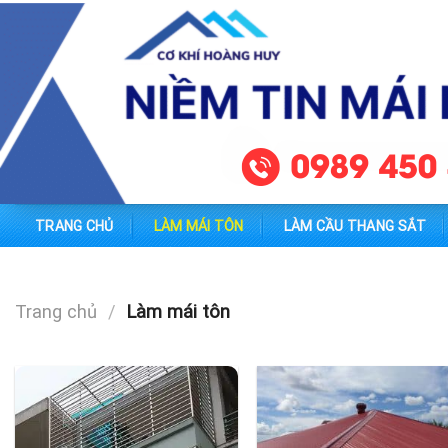
Skip
to
content
TRANG CHỦ
LÀM MÁI TÔN
LÀM CẦU THANG SẮT
Trang chủ
/
Làm mái tôn