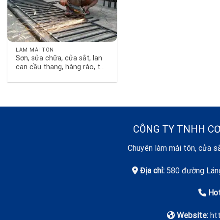
LÀM MÁI TÔN
Sơn, sửa chữa, cửa sắt, lan
can cầu thang, hàng rào, tại
nhà trọn gói
CÔNG TY TNHH CƠ
Chuyên làm mái tôn, cửa sắ
Địa chỉ:
580 đường Láng
Hot
Website:
ht