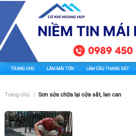
Skip
to
content
TRANG CHỦ
LÀM MÁI TÔN
LÀM CẦU THANG SẮT
Trang chủ
/
Sơn sửa chữa lại cửa sắt, lan can