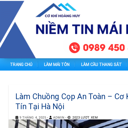
Skip
to
content
TRANG CHỦ
LÀM MÁI TÔN
LÀM CẦU THANG SẮT
Làm Chuồng Cọp An Toàn – Cơ 
Tín Tại Hà Nội
9 THÁNG 4, 2025
-
ADMIN
-
2023 LƯỢT XEM