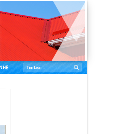
TÌM
N HỆ
KIẾM: