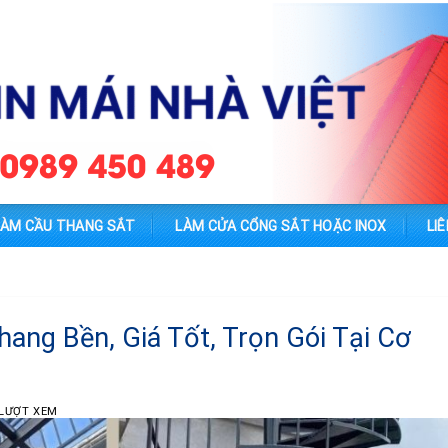
LÀM CẦU THANG SẮT
LÀM CỬA CỔNG SẮT HOẶC INOX
LIÊ
ang Bền, Giá Tốt, Trọn Gói Tại Cơ
 LƯỢT XEM