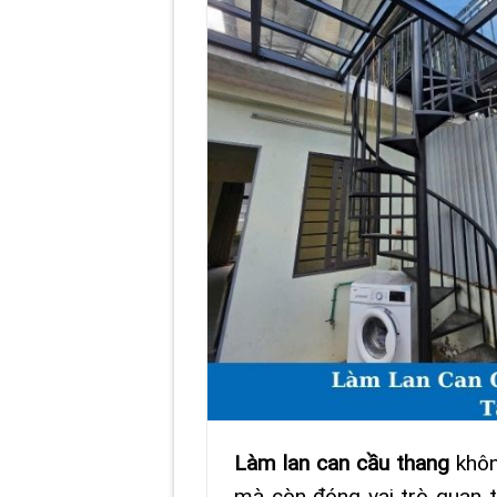
Làm lan can cầu thang
khôn
mà còn đóng vai trò quan t