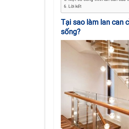
Lời kết
Tại sao làm lan can 
sống?