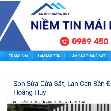
Skip
to
content
TRANG CHỦ
LÀM MÁI TÔN
LÀM CẦU THANG SẮT
Sơn Sửa Cửa Sắt, Lan Can Bền 
Hoàng Huy
9 THÁNG 4, 2025
-
ADMIN
-
2022 LƯỢT XEM